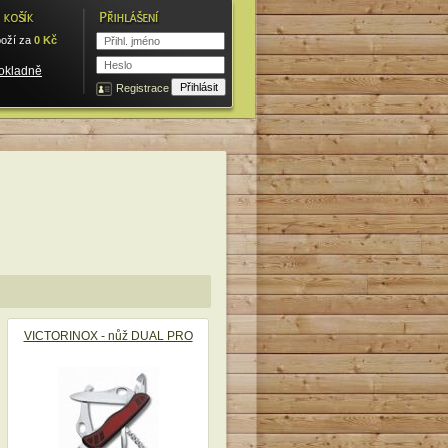
oží za
0
Kč
pokladně
Registrace
VICTORINOX - nůž DUAL PRO