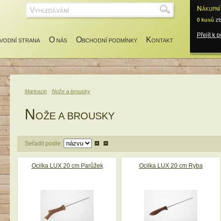
0 kusů
zb
Přejít k 
O
O
K
VODNÍ STRANA
NÁS
BCHODNÍ PODMÍNKY
ONTAKT
Markazin
·
Nože a brousky
N
OŽE A BROUSKY
Seřadit podle:
Ocilka LUX 20 cm Parůžek
Ocilka LUX 20 cm Ryba