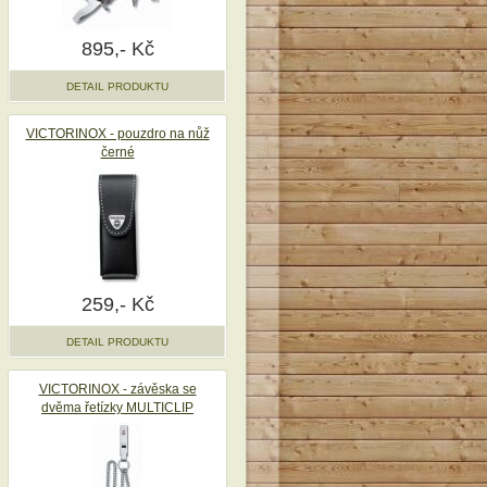
895,- Kč
DETAIL PRODUKTU
VICTORINOX - pouzdro na nůž
černé
259,- Kč
DETAIL PRODUKTU
VICTORINOX - závěska se
dvěma řetízky MULTICLIP