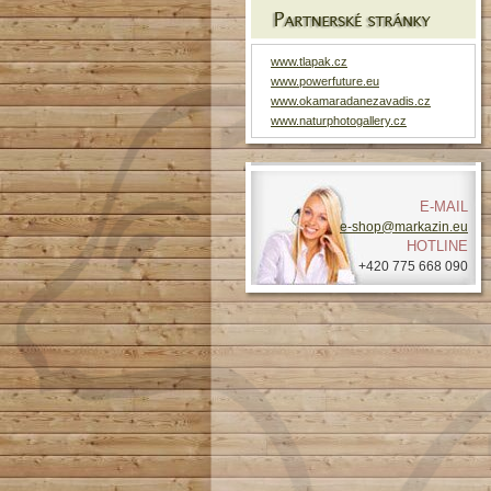
www.tlapak.cz
www.powerfuture.eu
www.okamaradanezavadis.cz
www.naturphotogallery.cz
E-MAIL
e-shop@markazin.eu
HOTLINE
+420 775 668 090