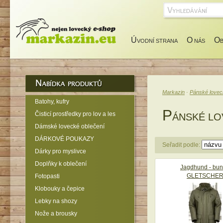
Ú
O
O
VODNÍ STRANA
NÁS
Markazin
·
Pánské lovec
Batohy, kufry
P
Čisticí prostředky pro lov a les
ÁNSKÉ LO
Dámské lovecké oblečení
DÁRKOVÉ POUKAZY
Seřadit podle:
Dárky pro myslivce
Doplňky k oblečení
Jagdhund - bu
GLETSCHE
Fotopasti
Klobouky a čepice
Lebky na shozy
Nože a brousky