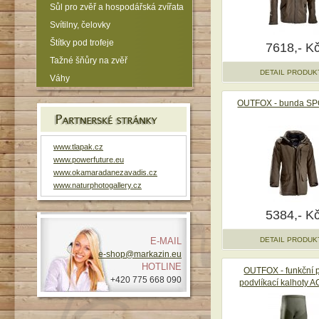
Sůl pro zvěř a hospodářská zvířata
Svítilny, čelovky
Štítky pod trofeje
7618,- K
Tažné šňůry na zvěř
DETAIL PRODUK
Váhy
OUTFOX - bunda S
www.tlapak.cz
www.powerfuture.eu
www.okamaradanezavadis.cz
www.naturphotogallery.cz
5384,- K
E-MAIL
DETAIL PRODUK
e-shop@markazin.eu
HOTLINE
OUTFOX - funkční p
+420 775 668 090
podvlíkací kalhoty 
LIGHT