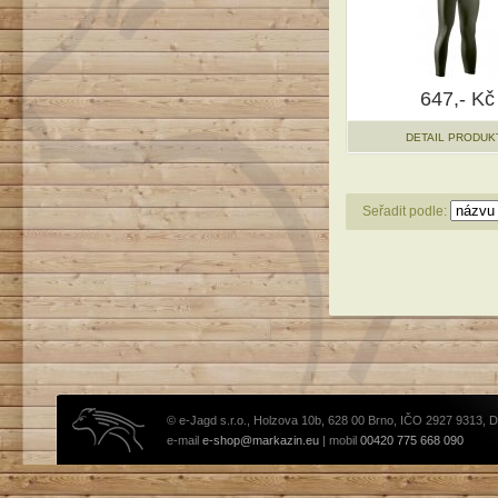
647,- Kč
DETAIL PRODUK
Seřadit podle:
© e-Jagd s.r.o., Holzova 10b, 628 00 Brno, IČO 2927 9313, 
e-mail
e-shop@markazin.eu
| mobil
00420 775 668 090