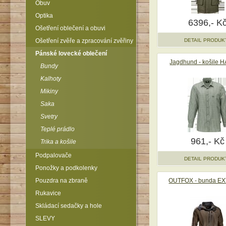
Obuv
Optika
6396,- K
Ošetření oblečení a obuvi
Ošetření zvěře a zpracování zvěřiny
DETAIL PRODUK
Pánské lovecké oblečení
Jagdhund - košile
Bundy
Kalhoty
Mikiny
Saka
Svetry
Teplé prádlo
961,- Kč
Trika a košile
Podpalovače
DETAIL PRODUK
Ponožky a podkolenky
Pouzdra na zbraně
OUTFOX - bunda E
Rukavice
Skládací sedačky a hole
SLEVY