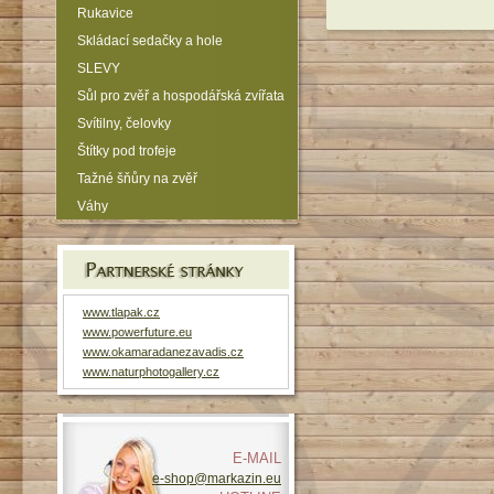
Rukavice
Skládací sedačky a hole
SLEVY
Sůl pro zvěř a hospodářská zvířata
Svítilny, čelovky
Štítky pod trofeje
Tažné šňůry na zvěř
Váhy
www.tlapak.cz
www.powerfuture.eu
www.okamaradanezavadis.cz
www.naturphotogallery.cz
E-MAIL
e-shop@markazin.eu