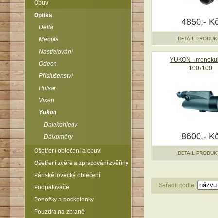
Obuv
Optika
4850,- K
Delta
Meopta
DETAIL PRODUK
Nastřelování
YUKON - monokul
Odeon
100x100
Příslušenství
Pulsar
Vixen
Yukon
Dalekohledy
8600,- K
Dálkoměry
Ošetření oblečení a obuvi
DETAIL PRODUK
Ošetření zvěře a zpracování zvěřiny
Pánské lovecké oblečení
Seřadit podle:
Podpalovače
Ponožky a podkolenky
Pouzdra na zbraně