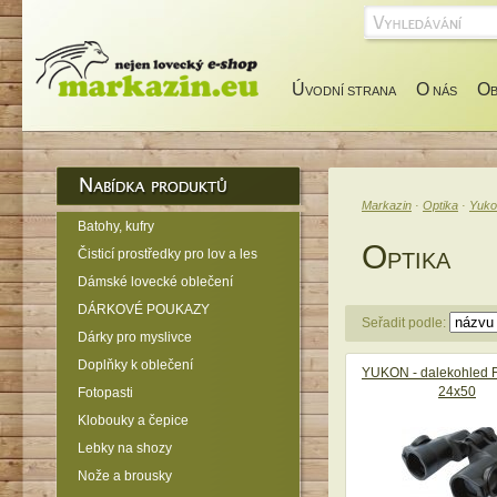
Ú
O
O
VODNÍ STRANA
NÁS
Markazin
·
Optika
·
Yuko
Batohy, kufry
O
Čisticí prostředky pro lov a les
PTIKA
Dámské lovecké oblečení
DÁRKOVÉ POUKAZY
Seřadit podle:
Dárky pro myslivce
Doplňky k oblečení
YUKON - dalekohled F
24x50
Fotopasti
Klobouky a čepice
Lebky na shozy
Nože a brousky