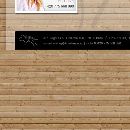
HOTLINE
+420 775 668 090
© e-Jagd s.r.o., Holzova 10b, 628 00 Brno, IČO 2927 9313, 
e-mail
e-shop@markazin.eu
| mobil
00420 775 668 090