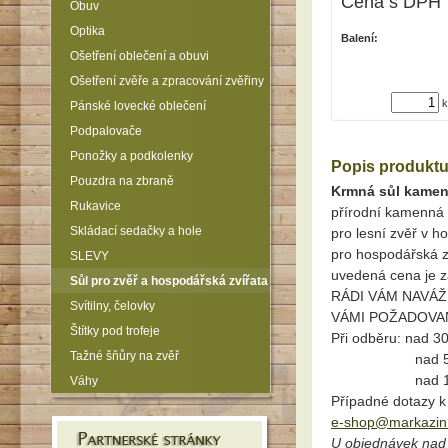
Cena s DPH
Obuv
Optika
Balení:
Ošetření oblečení a obuvi
Ošetření zvěře a zpracování zvěřiny
k
Pánské lovecké oblečení
Podpalovače
Ponožky a podkolenky
Popis produkt
Pouzdra na zbraně
Krmná sůl kame
Rukavice
přírodní kamenná 
Skládací sedačky a hole
pro lesní zvěř v h
pro hospodářská z
SLEVY
uvedená cena je z
Sůl pro zvěř a hospodářská zvířata
RÁDI VÁM NAVÁŽ
Svítilny, čelovky
VÁMI POŽADOVA
Štítky pod trofeje
Při odběru: nad 3
Tažné šňůry na zvěř
nad 500 Kg 
nad 1000Kg 
Váhy
Případné dotazy k
e-shop@markazin
U objednávek nad 