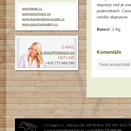
dopravy než je uv
www.tlapak.cz
podmínkách. Cena
www.powerfuture.eu
ceníku dopravce.
www.okamaradanezavadis.cz
www.naturphotogallery.cz
Balení:
1 Kg
E-MAIL
Komentáře
e-shop@markazin.eu
HOTLINE
+420 775 668 090
Tento produkt ještě
© e-Jagd s.r.o., Holzova 10b, 628 00 Brno, IČO 2927 9313, 
e-mail
e-shop@markazin.eu
| mobil
00420 775 668 090