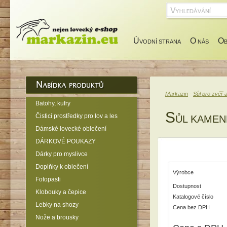
Ú
O
O
VODNÍ STRANA
NÁS
Markazin
·
Sůl pro zvěř 
Batohy, kufry
S
Čisticí prostředky pro lov a les
ŮL KAMEN
Dámské lovecké oblečení
DÁRKOVÉ POUKAZY
Dárky pro myslivce
Doplňky k oblečení
Výrobce
Fotopasti
Dostupnost
Klobouky a čepice
Katalogové číslo
Lebky na shozy
Cena bez DPH
Nože a brousky