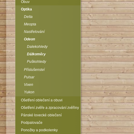
Obuv
Optika
Delta
Meopta
Nastřelování
Odeon
Dalekohledy
Dálkoměry
Puškohledy
Příslušenství
Pulsar
Vixen
Yukon
Ošetření oblečení a obuvi
Ošetření zvěře a zpracování zvěřiny
Pánské lovecké oblečení
Podpalovače
Ponožky a podkolenky