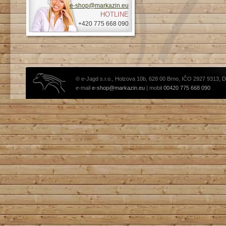
e-shop@markazin.eu
HOTLINE
+420 775 668 090
© e-Jagd s.r.o., Holzova 10b, 628 00 Brno, IČO 2927 9313, 
e-mail
e-shop@markazin.eu
| mobil
00420 775 668 090