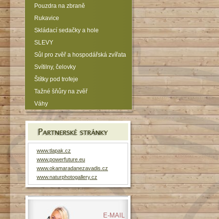
Pouzdra na zbraně
Rukavice
Skládací sedačky a hole
SLEVY
Sůl pro zvěř a hospodářská zvířata
Svítilny, čelovky
Štítky pod trofeje
Tažné šňůry na zvěř
Váhy
www.tlapak.cz
www.powerfuture.eu
www.okamaradanezavadis.cz
www.naturphotogallery.cz
E-MAIL