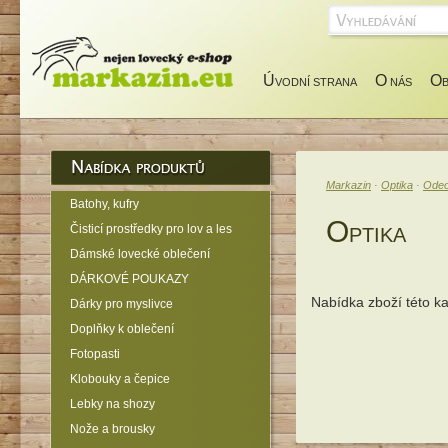
Ú
O
O
VODNÍ STRANA
NÁS
Markazin
·
Optika
·
Ode
Batohy, kufry
O
Čisticí prostředky pro lov a les
PTIKA
Dámské lovecké oblečení
DÁRKOVÉ POUKAZY
Nabídka zboží této k
Dárky pro myslivce
Doplňky k oblečení
Fotopasti
Klobouky a čepice
Lebky na shozy
Nože a brousky