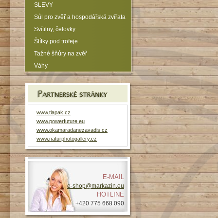
SLEVY
Sůl pro zvěř a hospodářská zvířata
Svítilny, čelovky
Štítky pod trofeje
Tažné šňůry na zvěř
Váhy
www.tlapak.cz
www.powerfuture.eu
www.okamaradanezavadis.cz
www.naturphotogallery.cz
E-MAIL
e-shop@markazin.eu
HOTLINE
+420 775 668 090