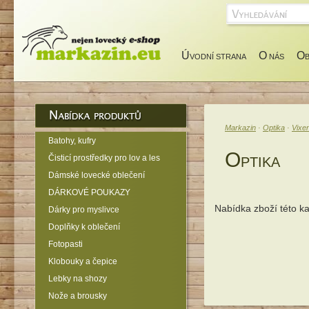
Ú
O
O
VODNÍ STRANA
NÁS
Markazin
·
Optika
·
Vixe
Batohy, kufry
O
Čisticí prostředky pro lov a les
PTIKA
Dámské lovecké oblečení
DÁRKOVÉ POUKAZY
Nabídka zboží této k
Dárky pro myslivce
Doplňky k oblečení
Fotopasti
Klobouky a čepice
Lebky na shozy
Nože a brousky