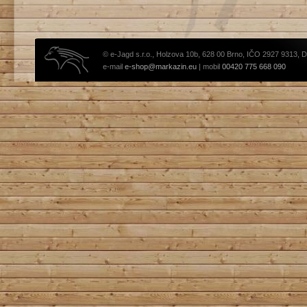
© e-Jagd s.r.o., Holzova 10b, 628 00 Brno, IČO 2927 9313, 
e-mail
e-shop@markazin.eu
| mobil
00420 775 668 090