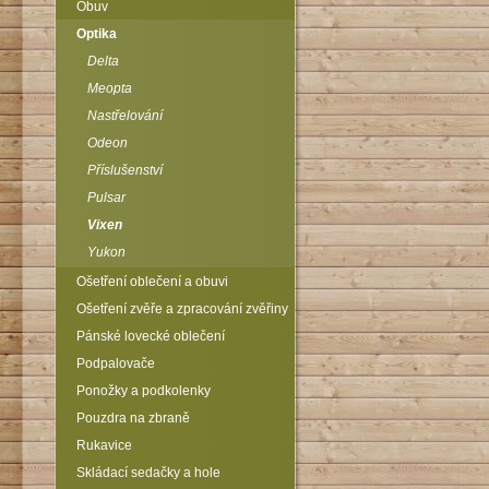
Obuv
Optika
Delta
Meopta
Nastřelování
Odeon
Příslušenství
Pulsar
Vixen
Yukon
Ošetření oblečení a obuvi
Ošetření zvěře a zpracování zvěřiny
Pánské lovecké oblečení
Podpalovače
Ponožky a podkolenky
Pouzdra na zbraně
Rukavice
Skládací sedačky a hole