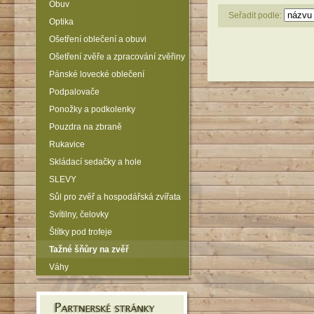
Obuv
Seřadit podle:
Optika
Ošetření oblečení a obuvi
Ošetření zvěře a zpracování zvěřiny
Pánské lovecké oblečení
Podpalovače
Ponožky a podkolenky
Pouzdra na zbraně
Rukavice
Skládací sedačky a hole
SLEVY
Sůl pro zvěř a hospodářská zvířata
Svítilny, čelovky
Štítky pod trofeje
Tažné šňůry na zvěř
Váhy