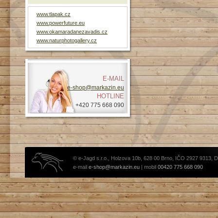
www.tlapak.cz
www.powerfuture.eu
www.okamaradanezavadis.cz
www.naturphotogallery.cz
E-MAIL
e-shop@markazin.eu
HOTLINE
+420 775 668 090
© e-Jagd s.r.o., Holzova 10b, 628 00 Brno, IČO 2927 9313, 
e-mail
e-shop@markazin.eu
| mobil
00420 775 668 090