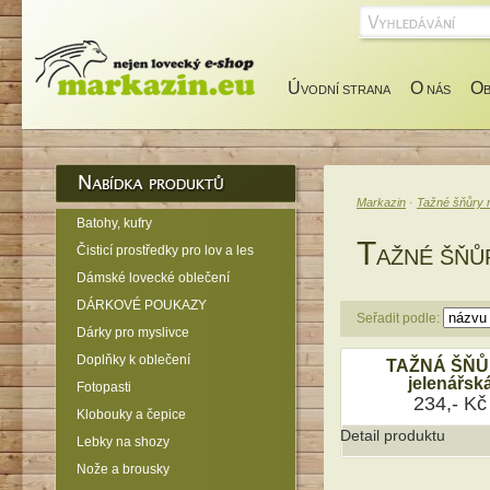
Ú
O
O
VODNÍ STRANA
NÁS
Markazin
·
Tažné šňůry 
Batohy, kufry
T
Čisticí prostředky pro lov a les
AŽNÉ ŠŇŮ
Dámské lovecké oblečení
DÁRKOVÉ POUKAZY
Seřadit podle:
Dárky pro myslivce
Doplňky k oblečení
TAŽNÁ ŠŇ
jelenářsk
Fotopasti
234,- Kč
Klobouky a čepice
Detail produktu
Lebky na shozy
Nože a brousky