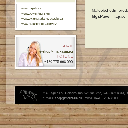
www.tlapak.cz
Maloobchodní prode
www.powerfuture.eu
Mgr.Pavel Tlapák
www.okamaradanezavadis.cz
www.naturphotogallery.cz
E-MAIL
e-shop@markazin.eu
HOTLINE
+420 775 668 090
© e-Jagd s.r.o., Holzova 10b, 628 00 Brno, IČO 2927 9313, 
e-mail
e-shop@markazin.eu
| mobil
00420 775 668 090