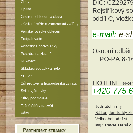
DIČ: CZ2927
Obuv
Rejstříkový s
Optika
Ošetření oblečení a obuvi
oddíl C, vlož
Ošetření zvěře a zpracování zvěřiny
Pánské lovecké oblečení
e-mail:
e-s
Podpalovače
Ponožky a podkolenky
Osobní odběr
Pouzdra na zbraně
PO-PÁ 8-16
Rukavice
Skládací sedačky a hole
SLEVY
HOTLINE e-sho
Sůl pro zvěř a hospodářská zvířata
+420 775 
Svítilny, čelovky
Štítky pod trofeje
Tažné šňůry na zvěř
Jednatel firmy
Nákup, kontrakty zb
Váhy
Velkoobchodní síť
Mgr. Pavel Tlapák