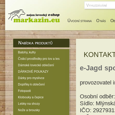
Ú
O
O
VODNÍ STRANA
NÁS
Batohy, kufry
KONTAK
Čisticí prostředky pro lov a les
Dámské lovecké oblečení
e-Jagd spol
DÁRKOVÉ POUKAZY
Dárky pro myslivce
provozovatel 
Doplňky k oblečení
Fotopasti
Osobní odběr
Klobouky a čepice
Sídlo: Mlýnsk
Lebky na shozy
IČO: 2927931
Nože a brousky