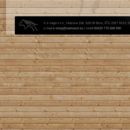
© e-Jagd s.r.o., Holzova 10b, 628 00 Brno, IČO 2927 9313, 
e-mail
e-shop@markazin.eu
| mobil
00420 775 668 090