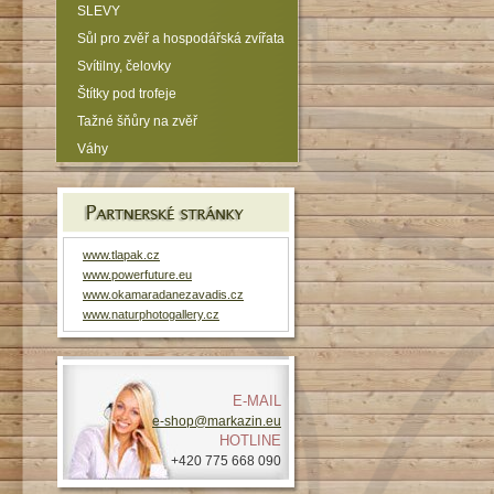
SLEVY
Sůl pro zvěř a hospodářská zvířata
Svítilny, čelovky
Štítky pod trofeje
Tažné šňůry na zvěř
Váhy
www.tlapak.cz
www.powerfuture.eu
www.okamaradanezavadis.cz
www.naturphotogallery.cz
E-MAIL
e-shop@markazin.eu
HOTLINE
+420 775 668 090