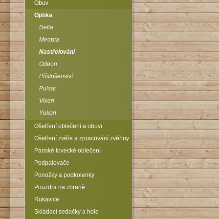
Obuv
Optika
Delta
Meopta
Nastřelování
Odeon
Příslušenství
Pulsar
Vixen
Yukon
Ošetření oblečení a obuvi
Ošetření zvěře a zpracování zvěřiny
Pánské lovecké oblečení
Podpalovače
Ponožky a podkolenky
Pouzdra na zbraně
Rukavice
Skládací sedačky a hole