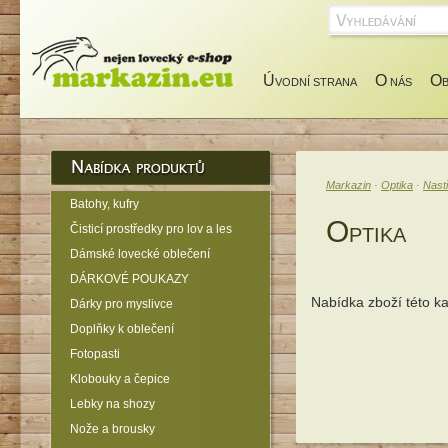
Ú
O
O
VODNÍ STRANA
NÁS
Markazin
·
Optika
·
Nast
Batohy, kufry
O
Čisticí prostředky pro lov a les
PTIKA
Dámské lovecké oblečení
DÁRKOVÉ POUKAZY
Nabídka zboží této k
Dárky pro myslivce
Doplňky k oblečení
Fotopasti
Klobouky a čepice
Lebky na shozy
Nože a brousky