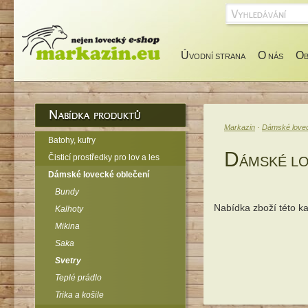
Ú
O
O
VODNÍ STRANA
NÁS
Markazin
·
Dámské lovec
Batohy, kufry
D
Čisticí prostředky pro lov a les
ÁMSKÉ LO
Dámské lovecké oblečení
Bundy
Nabídka zboží této k
Kalhoty
Mikina
Saka
Svetry
Teplé prádlo
Trika a košile