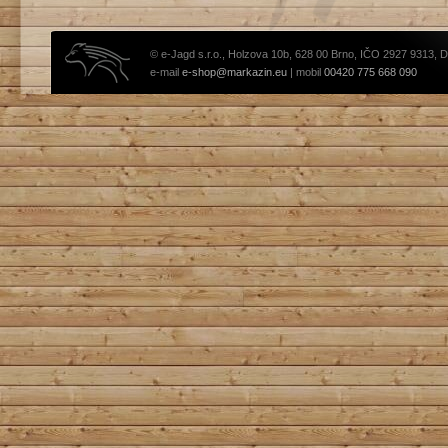
© e-Jagd s.r.o., Holzova 10b, 628 00 Brno, IČO 2927 9313, 
e-mail
e-shop@markazin.eu
| mobil
00420 775 668 090