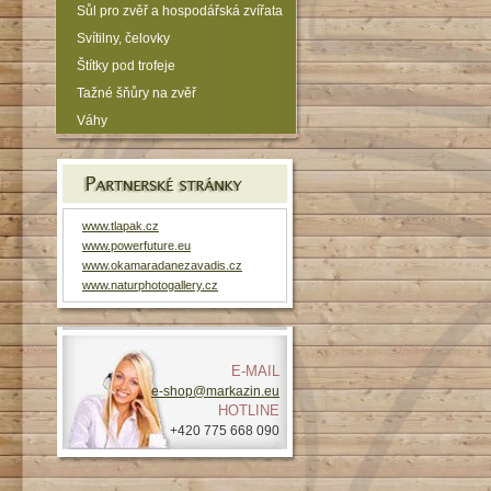
Sůl pro zvěř a hospodářská zvířata
Svítilny, čelovky
Štítky pod trofeje
Tažné šňůry na zvěř
Váhy
www.tlapak.cz
www.powerfuture.eu
www.okamaradanezavadis.cz
www.naturphotogallery.cz
E-MAIL
e-shop@markazin.eu
HOTLINE
+420 775 668 090