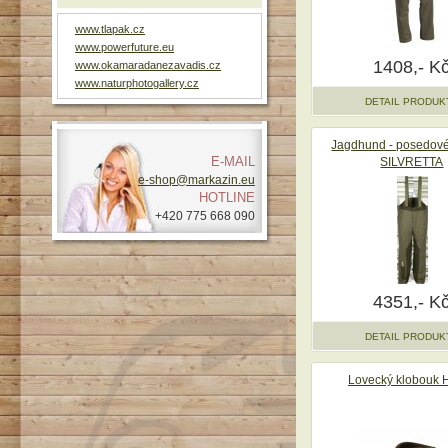
www.tlapak.cz
www.powerfuture.eu
1408,- K
www.okamaradanezavadis.cz
www.naturphotogallery.cz
DETAIL PRODUK
Jagdhund - posedové
E-MAIL
SILVRETTA
e-shop@markazin.eu
HOTLINE
+420 775 668 090
4351,- K
DETAIL PRODUK
Lovecký klobouk