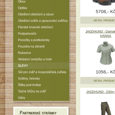
Obuv
Optika
5708,- K
Ošetření oblečení a obuvi
Ošetření zvěře a zpracování zvěřiny
DETAIL PRODUK
Pánské lovecké oblečení
JAGDHUND - Dámská
Podpalovače
HANNA
Ponožky a podkolenky
Pouzdra na zbraně
Rukavice
Skládací sedačky a hole
SLEVY
1056,- K
Sůl pro zvěř a hospodářská zvířata
Svítilny, čelovky
DETAIL PRODUK
Štítky pod trofeje
Tažné šňůry na zvěř
JAGDHUND - Džíny
Váhy