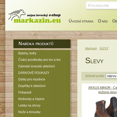
Ú
O
O
VODNÍ STRANA
NÁS
Markazin
·
SLEVY
Batohy, kufry
S
Čisticí prostředky pro lov a les
LEVY
Dámské lovecké oblečení
DÁRKOVÉ POUKAZY
Seřadit podle:
Dárky pro myslivce
Doplňky k oblečení
ARXUS MINOR - Cel
kožená obuv
Fotopasti
Klobouky a čepice
Lebky na shozy
Nože a brousky