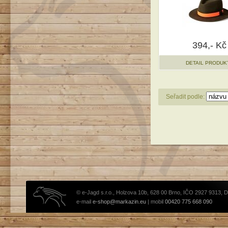
394,- Kč
DETAIL PRODUK
Seřadit podle:
© e-Jagd s.r.o., Holzova 10b, 628 00 Brno, IČO 2927 9313, 
e-mail
e-shop@markazin.eu
| mobil
00420 775 668 090