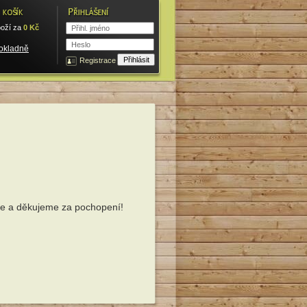
oží za
0
Kč
pokladně
Registrace
se a děkujeme za pochopení!