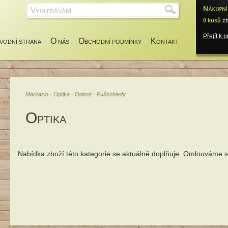
0 kusů
zb
Přejít k 
O
O
K
VODNÍ STRANA
NÁS
BCHODNÍ PODMÍNKY
ONTAKT
Markazin
·
Optika
·
Odeon
·
Puškohledy
O
PTIKA
Nabídka zboží této kategorie se aktuálně doplňuje. Omlouváme 