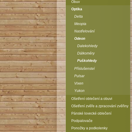
Obuv
Optika
Delta
Meopta
Nastřelování
Odeon
Dalekohledy
Dálkoměry
Puškohledy
Příslušenství
Pulsar
Vixen
Yukon
Ošetření oblečení a obuvi
Ošetření zvěře a zpracování zvěřiny
Pánské lovecké oblečení
Podpalovače
Ponožky a podkolenky