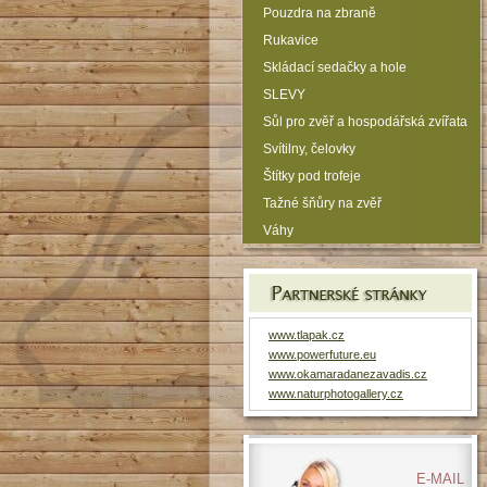
Pouzdra na zbraně
Rukavice
Skládací sedačky a hole
SLEVY
Sůl pro zvěř a hospodářská zvířata
Svítilny, čelovky
Štítky pod trofeje
Tažné šňůry na zvěř
Váhy
www.tlapak.cz
www.powerfuture.eu
www.okamaradanezavadis.cz
www.naturphotogallery.cz
E-MAIL