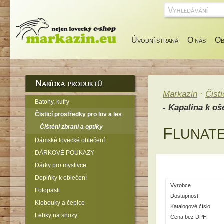
Ú
O
O
VODNÍ STRANA
NÁS
Markazin
·
Čisti
Batohy, kufry
- Kapalina k oš
Čisticí prostředky pro lov a les
Čištění zbraní a optiky
F
LUNATE
Dámské lovecké oblečení
DÁRKOVÉ POUKAZY
Dárky pro myslivce
Doplňky k oblečení
Výrobce
Fotopasti
Dostupnost
Klobouky a čepice
Katalogové číslo
Lebky na shozy
Cena bez DPH