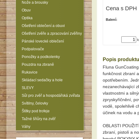
Nože a brousky
Cena s DPH
Obuv
Optika
Balení:
Ošetření oblečení a obuvi
Ošetření zvěře a zpracování zvěřiny
k
Pánské lovecké oblečení
Podpalovače
Ponožky a podkolenky
Popis produkt
Pouzdra na zbraně
Fluna GunCoating
Rukavice
funkčnost zbraní a
opotřebením. Jedn
Skládací sedačky a hole
nezanechávající z
SLEVY
vlastnostmi a sil
Sůl pro zvěř a hospodářská zvířata
zpryskyřičnění, po
Svítilny, čelovky
vodě, spolehlivě c
Štítky pod trofeje
účinek na vodu a 
Tažné šňůry na zvěř
OBLASTI POUŽITÍ:
Váhy
zbraní, pistolí a 
hmoty! POKYNY K 