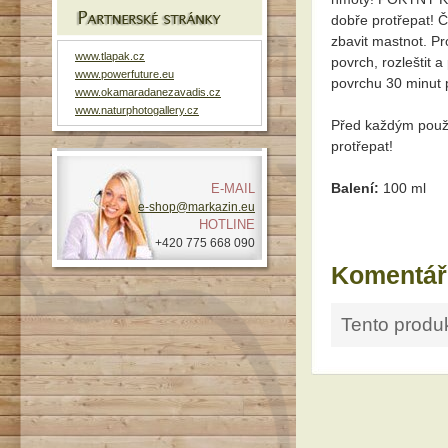
dobře protřepat! Č
zbavit mastnot. P
www.tlapak.cz
povrch, rozleštit 
www.powerfuture.eu
povrchu 30 minut 
www.okamaradanezavadis.cz
www.naturphotogallery.cz
Před každým použ
protřepat!
Balení:
100 ml
E-MAIL
e-shop@markazin.eu
HOTLINE
+420 775 668 090
Komentář
Tento produk