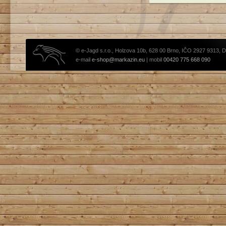
© e-Jagd s.r.o., Holzova 10b, 628 00 Brno, IČO 2927 9313, 
e-mail
e-shop@markazin.eu
| mobil
00420 775 668 090