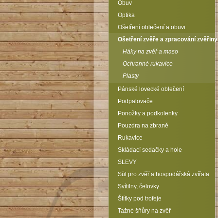
Obuv
Optika
Ošetření oblečení a obuvi
Ošetření zvěře a zpracování zvěřiny
Háky na zvěř a maso
Ochranné rukavice
Plasty
Pánské lovecké oblečení
Podpalovače
Ponožky a podkolenky
Pouzdra na zbraně
Rukavice
Skládací sedačky a hole
SLEVY
Sůl pro zvěř a hospodářská zvířata
Svítilny, čelovky
Štítky pod trofeje
Tažné šňůry na zvěř