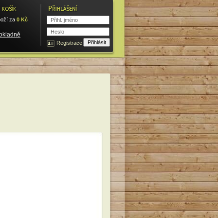
oží za
0
Kč
pokladně
Registrace