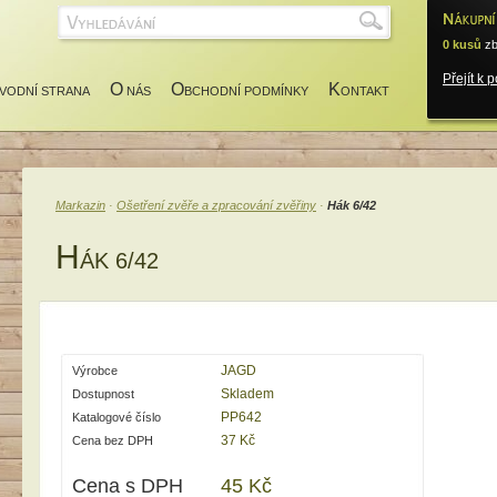
0 kusů
zb
Přejít k 
O
O
K
VODNÍ STRANA
NÁS
BCHODNÍ PODMÍNKY
ONTAKT
Markazin
·
Ošetření zvěře a zpracování zvěřiny
·
Hák 6/42
H
ÁK 6/42
JAGD
Výrobce
Skladem
Dostupnost
PP642
Katalogové číslo
37 Kč
Cena bez DPH
Cena s DPH
45 Kč