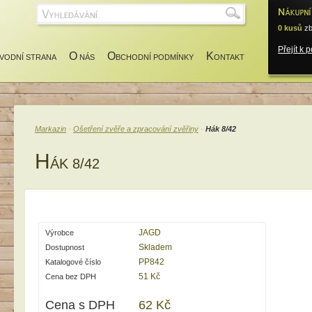
0 kusů
zb
Přejít k 
O
O
K
VODNÍ STRANA
NÁS
BCHODNÍ PODMÍNKY
ONTAKT
Markazin
·
Ošetření zvěře a zpracování zvěřiny
·
Hák 8/42
H
ÁK 8/42
JAGD
Výrobce
Skladem
Dostupnost
PP842
Katalogové číslo
51 Kč
Cena bez DPH
Cena s DPH
62 Kč