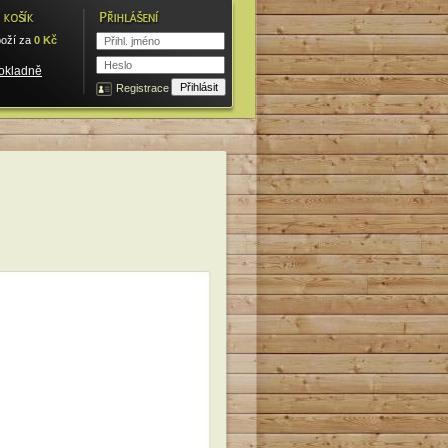
oží za
0
Kč
pokladně
Registrace