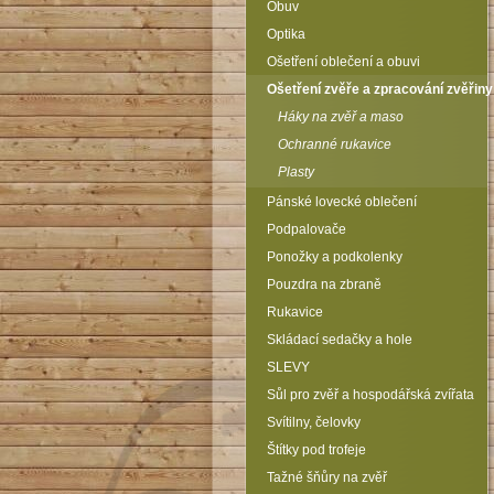
Obuv
Optika
Ošetření oblečení a obuvi
Ošetření zvěře a zpracování zvěřiny
Háky na zvěř a maso
Ochranné rukavice
Plasty
Pánské lovecké oblečení
Podpalovače
Ponožky a podkolenky
Pouzdra na zbraně
Rukavice
Skládací sedačky a hole
SLEVY
Sůl pro zvěř a hospodářská zvířata
Svítilny, čelovky
Štítky pod trofeje
Tažné šňůry na zvěř