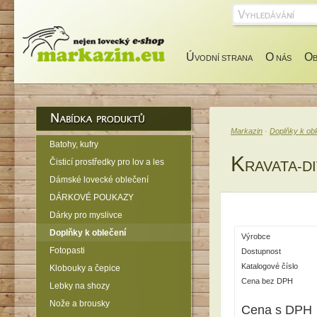
Ú
O
O
VODNÍ STRANA
NÁS
Markazin
·
Doplňky k ob
Batohy, kufry
K
Čisticí prostředky pro lov a les
RAVATA-D
Dámské lovecké oblečení
DÁRKOVÉ POUKAZY
Dárky pro myslivce
Doplňky k oblečení
Výrobce
Fotopasti
Dostupnost
Katalogové číslo
Klobouky a čepice
Cena bez DPH
Lebky na shozy
Nože a brousky
Cena s DPH