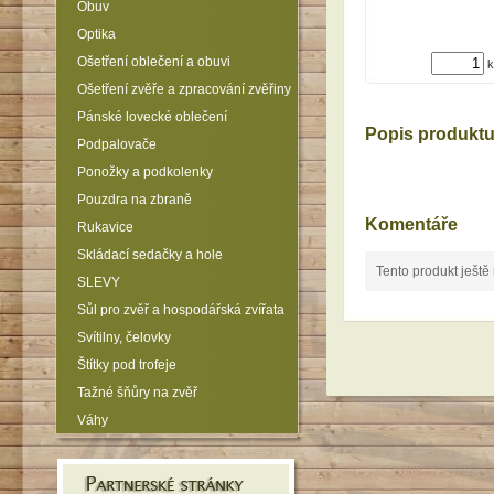
Obuv
Optika
Ošetření oblečení a obuvi
k
Ošetření zvěře a zpracování zvěřiny
Pánské lovecké oblečení
Popis produkt
Podpalovače
Ponožky a podkolenky
Pouzdra na zbraně
Komentáře
Rukavice
Skládací sedačky a hole
Tento produkt ještě
SLEVY
Sůl pro zvěř a hospodářská zvířata
Svítilny, čelovky
Štítky pod trofeje
Tažné šňůry na zvěř
Váhy