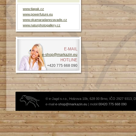
www.tlapak.cz
www.powerfuture.eu
www.okamaradanezavadis.cz
www.naturphotogallery.cz
E-MAIL
e-shop@markazin.eu
HOTLINE
+420 775 668 090
© e-Jagd s.r.o., Holzova 10b, 628 00 Brno, IČO 2927 9313, 
e-mail
e-shop@markazin.eu
| mobil
00420 775 668 090