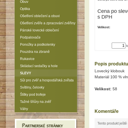
Obuv
Optika
Cena po slev
Ošetření oblečení a obuvi
s DPH
Ošetření zvěře a zpracování zvěřiny
Velikost:
Pánské lovecké oblečení
Podpalovače
Ponožky a podkolenky
k
Pouzdra na zbraně
Rukavice
Popis produkt
Skládací sedačky a hole
Lovecký klobouk
SLEVY
Materiál 100 % vln
Sůl pro zvěř a hospodářská zvířata
Svítilny, čelovky
Velikost:
58
Štítky pod trofeje
Tažné šňůry na zvěř
Váhy
Komentáře
Tento produkt ještě