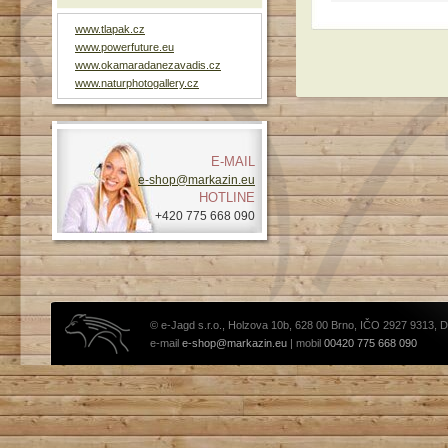
www.tlapak.cz
www.powerfuture.eu
www.okamaradanezavadis.cz
www.naturphotogallery.cz
E-MAIL
e-shop@markazin.eu
HOTLINE
+420 775 668 090
© e-Jagd s.r.o., Holzova 10b, 628 00 Brno, IČO 2927 9313, 
e-mail
e-shop@markazin.eu
| mobil
00420 775 668 090