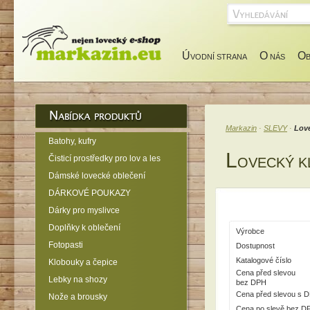
Ú
O
O
VODNÍ STRANA
NÁS
Markazin
·
SLEVY
·
Lov
Batohy, kufry
L
Čisticí prostředky pro lov a les
OVECKÝ K
Dámské lovecké oblečení
DÁRKOVÉ POUKAZY
Dárky pro myslivce
Doplňky k oblečení
Výrobce
Fotopasti
Dostupnost
Katalogové číslo
Klobouky a čepice
Cena před slevou
Lebky na shozy
bez DPH
Cena před slevou s 
Nože a brousky
Cena po slevě bez D