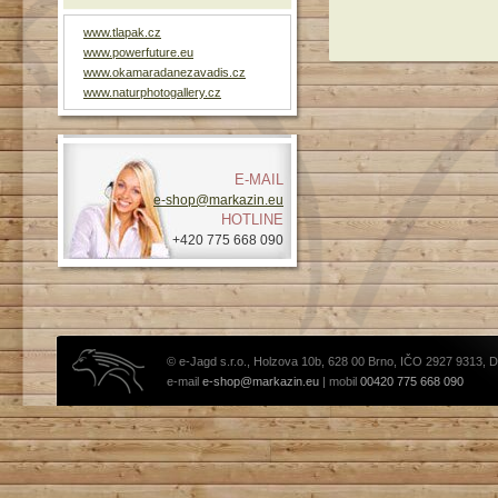
www.tlapak.cz
www.powerfuture.eu
www.okamaradanezavadis.cz
www.naturphotogallery.cz
E-MAIL
e-shop@markazin.eu
HOTLINE
+420 775 668 090
© e-Jagd s.r.o., Holzova 10b, 628 00 Brno, IČO 2927 9313, 
e-mail
e-shop@markazin.eu
| mobil
00420 775 668 090