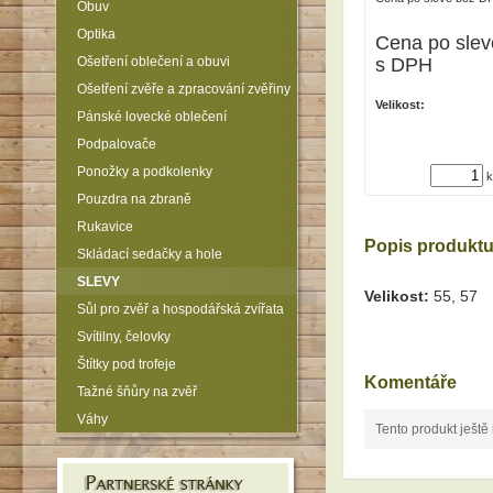
Obuv
Optika
Cena po slev
Ošetření oblečení a obuvi
s DPH
Ošetření zvěře a zpracování zvěřiny
Velikost:
Pánské lovecké oblečení
Podpalovače
Ponožky a podkolenky
k
Pouzdra na zbraně
Rukavice
Popis produkt
Skládací sedačky a hole
SLEVY
Velikost:
55, 57
Sůl pro zvěř a hospodářská zvířata
Svítilny, čelovky
Štítky pod trofeje
Komentáře
Tažné šňůry na zvěř
Váhy
Tento produkt ještě