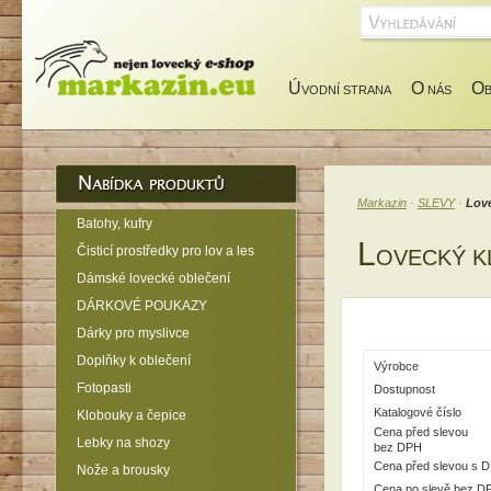
Ú
O
O
VODNÍ STRANA
NÁS
Markazin
·
SLEVY
·
Lov
Batohy, kufry
L
Čisticí prostředky pro lov a les
OVECKÝ K
Dámské lovecké oblečení
DÁRKOVÉ POUKAZY
Dárky pro myslivce
Doplňky k oblečení
Výrobce
Fotopasti
Dostupnost
Katalogové číslo
Klobouky a čepice
Cena před slevou
Lebky na shozy
bez DPH
Cena před slevou s 
Nože a brousky
Cena po slevě bez D