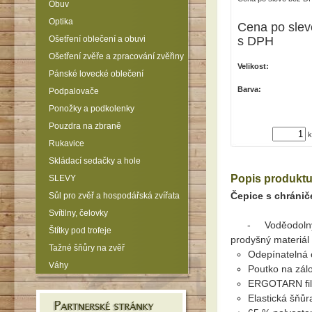
Obuv
Optika
Cena po slev
Ošetření oblečení a obuvi
s DPH
Ošetření zvěře a zpracování zvěřiny
Velikost:
Pánské lovecké oblečení
Barva:
Podpalovače
Ponožky a podkolenky
Pouzdra na zbraně
k
Rukavice
Skládací sedačky a hole
Popis produkt
SLEVY
Čepice s chráni
Sůl pro zvěř a hospodářská zvířata
Svítilny, čelovky
- Voděodolný, 
Štítky pod trofeje
prodyšný materiál
Tažné šňůry na zvěř
Odepínatelná 
Váhy
Poutko na zá
ERGOTARN filtr
Elastická šňůr