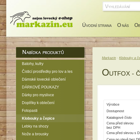
Ú
O
O
VODNÍ STRANA
NÁS
Markazin
·
Klobouky a č
Batohy, kufry
O
Čisticí prostředky pro lov a les
UTFOX - 
Dámské lovecké oblečení
DÁRKOVÉ POUKAZY
Dárky pro myslivce
Doplňky k oblečení
Výrobce
Fotopasti
Dostupnost
Katalogové číslo
Klobouky a čepice
Cena před slevou
Lebky na shozy
bez DPH
Cena před slevou s 
Nože a brousky
Cena po slevě bez D