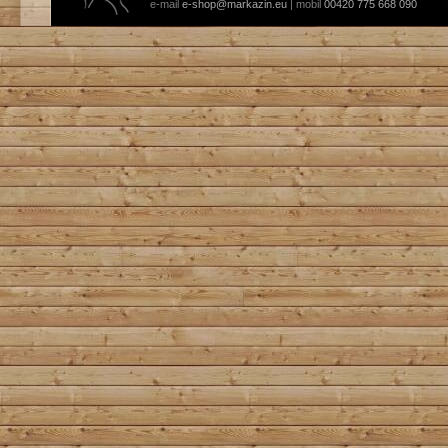
e-mail
e-shop@markazin.eu
| mobil
00420 775 668 090