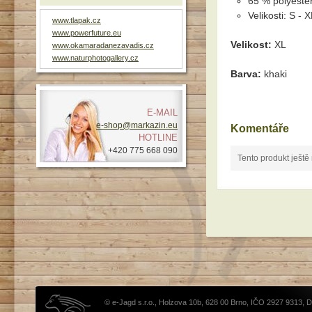
65 % polyeste
Velikosti: S - 
www.tlapak.cz
www.powerfuture.eu
Velikost:
XL
www.okamaradanezavadis.cz
www.naturphotogallery.cz
Barva:
khaki
E-MAIL
e-shop@markazin.eu
Komentáře
HOTLINE
+420 775 668 090
Tento produkt ještě
© e-Jagd s.r.o., Holzova 10b, 628 00 Brno, IČO 2927 9313, 