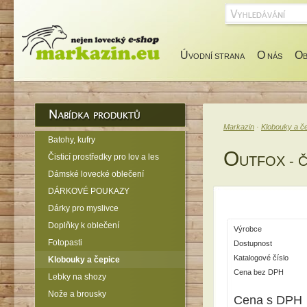
Ú
O
O
VODNÍ STRANA
NÁS
Markazin
·
Klobouky a č
Batohy, kufry
O
Čisticí prostředky pro lov a les
UTFOX - 
Dámské lovecké oblečení
DÁRKOVÉ POUKAZY
Dárky pro myslivce
Doplňky k oblečení
Výrobce
Fotopasti
Dostupnost
Katalogové číslo
Klobouky a čepice
Cena bez DPH
Lebky na shozy
Nože a brousky
Cena s DPH