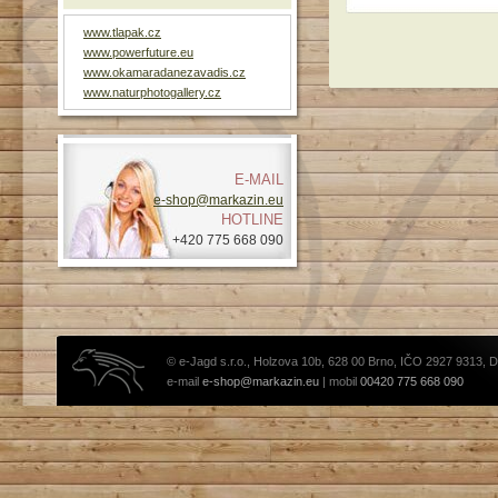
www.tlapak.cz
www.powerfuture.eu
www.okamaradanezavadis.cz
www.naturphotogallery.cz
E-MAIL
e-shop@markazin.eu
HOTLINE
+420 775 668 090
© e-Jagd s.r.o., Holzova 10b, 628 00 Brno, IČO 2927 9313, 
e-mail
e-shop@markazin.eu
| mobil
00420 775 668 090