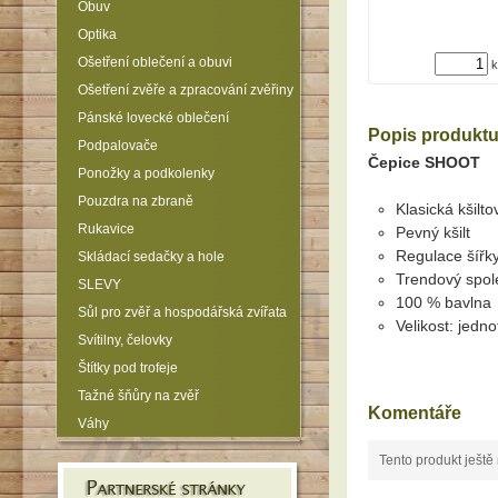
Obuv
Optika
Ošetření oblečení a obuvi
k
Ošetření zvěře a zpracování zvěřiny
Pánské lovecké oblečení
Popis produkt
Podpalovače
Čepice SHOOT
Ponožky a podkolenky
Pouzdra na zbraně
Klasická kšil
Rukavice
Pevný kšilt
Regulace šířk
Skládací sedačky a hole
Trendový spol
SLEVY
100 % bavlna
Sůl pro zvěř a hospodářská zvířata
Velikost: jedn
Svítilny, čelovky
Štítky pod trofeje
Tažné šňůry na zvěř
Komentáře
Váhy
Tento produkt ještě