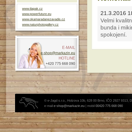
www.tlapak.cz
21.3.2016 1
www.powerfuture.eu
www.okamaradanezavadis.cz
Velmi kvalit
www.naturphotogallery.cz
bunda i mik
spokojení.
E-MAIL
e-shop@markazin.eu
HOTLINE
+420 775 668 090
© e-Jagd s.r.o., Holzova 10b, 628 00 Brno, IČO 2927 9313, 
e-mail
e-shop@markazin.eu
| mobil
00420 775 668 090