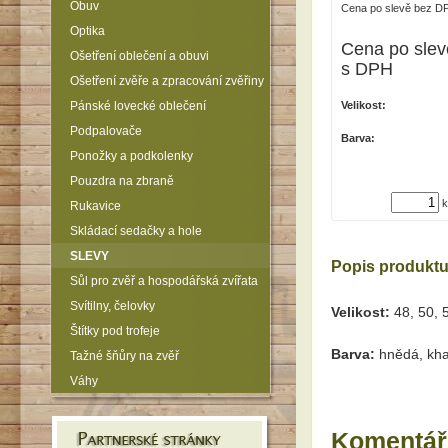
Obuv
Cena po slevě bez D
Optika
Cena po slev
Ošetření oblečení a obuvi
s DPH
Ošetření zvěře a zpracování zvěřiny
Pánské lovecké oblečení
Velikost:
Podpalovače
Barva:
Ponožky a podkolenky
Pouzdra na zbraně
k
Rukavice
Skládací sedačky a hole
SLEVY
Popis produkt
Sůl pro zvěř a hospodářská zvířata
Svítilny, čelovky
Velikost:
48, 50, 5
Štítky pod trofeje
Barva:
hnědá, kha
Tažné šňůry na zvěř
Váhy
Komentář