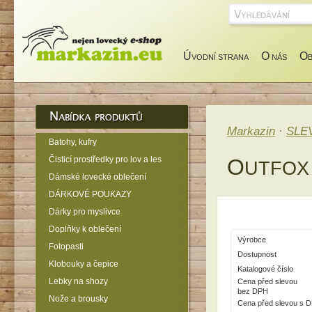
Ú
O
O
VODNÍ STRANA
NÁS
Markazin
·
SLE
Batohy, kufry
Čisticí prostředky pro lov a les
O
UTFOX
Dámské lovecké oblečení
DÁRKOVÉ POUKAZY
Dárky pro myslivce
Doplňky k oblečení
Výrobce
Fotopasti
Dostupnost
Klobouky a čepice
Katalogové číslo
Lebky na shozy
Cena před slevou
bez DPH
Nože a brousky
Cena před slevou s 