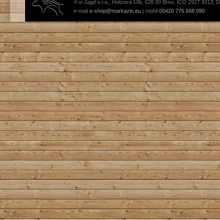
© e-Jagd s.r.o., Holzova 10b, 628 00 Brno, IČO 2927 9313, 
e-mail
e-shop@markazin.eu
| mobil
00420 775 668 090