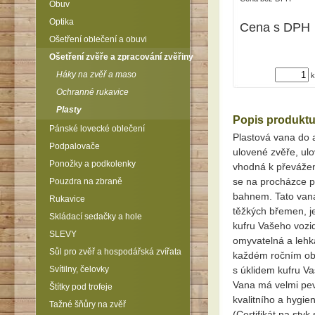
Obuv
Optika
Cena s DPH
Ošetření oblečení a obuvi
Ošetření zvěře a zpracování zvěřiny
Háky na zvěř a maso
k
Ochranné rukavice
Plasty
Popis produkt
Pánské lovecké oblečení
Plastová vana do 
Podpalovače
ulovené zvěře, ulo
Ponožky a podkolenky
vhodná k převážen
se na procházce p
Pouzdra na zbraně
bahnem. Tato vana
Rukavice
těžkých břemen, j
Skládací sedačky a hole
kufru Vašeho vozid
SLEVY
omyvatelná a lehk
Sůl pro zvěř a hospodářská zvířata
každém ročním ob
Svítilny, čelovky
s úklidem kufru Va
Vana má velmi pev
Štítky pod trofeje
kvalitního a hygi
Tažné šňůry na zvěř
(Certifikát na styk