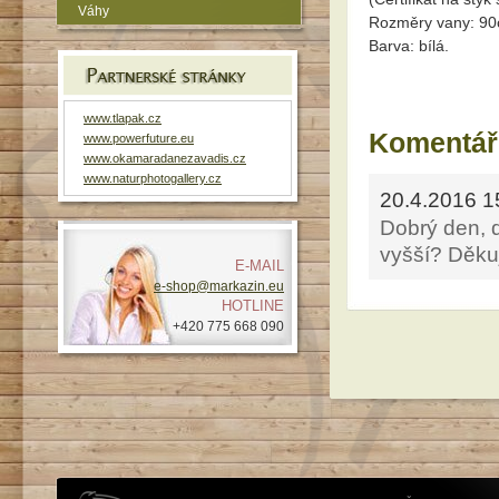
Váhy
Rozměry vany: 90
Barva: bílá.
www.tlapak.cz
Komentář
www.powerfuture.eu
www.okamaradanezavadis.cz
www.naturphotogallery.cz
20.4.2016 1
Dobrý den, 
vyšší? Děkuj
E-MAIL
e-shop@markazin.eu
HOTLINE
+420 775 668 090