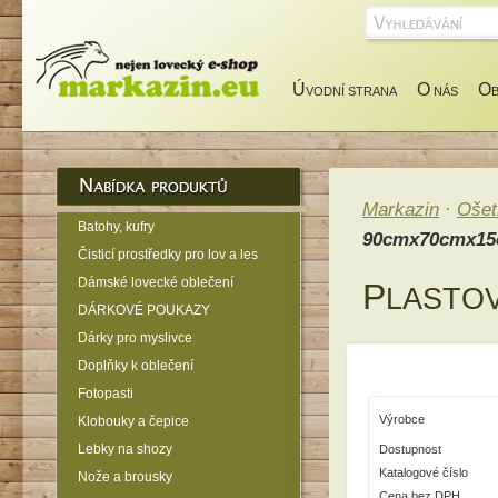
Ú
O
O
VODNÍ STRANA
NÁS
Markazin
·
Ošet
Batohy, kufry
90cmx70cmx1
Čisticí prostředky pro lov a les
Dámské lovecké oblečení
P
LASTO
DÁRKOVÉ POUKAZY
Dárky pro myslivce
Doplňky k oblečení
Fotopasti
Výrobce
Klobouky a čepice
Lebky na shozy
Dostupnost
Katalogové číslo
Nože a brousky
Cena bez DPH