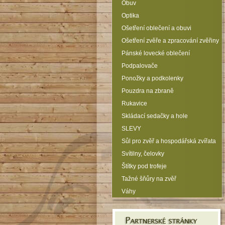
Obuv
Optika
Ošetření oblečení a obuvi
Ošetření zvěře a zpracování zvěřiny
Pánské lovecké oblečení
Podpalovače
Ponožky a podkolenky
Pouzdra na zbraně
Rukavice
Skládací sedačky a hole
SLEVY
Sůl pro zvěř a hospodářská zvířata
Svítilny, čelovky
Štítky pod trofeje
Tažné šňůry na zvěř
Váhy