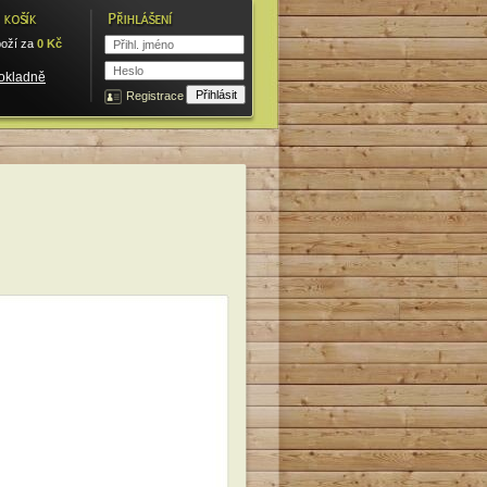
oží za
0
Kč
pokladně
Registrace