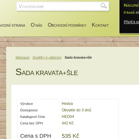
0 kusů
zb
Přejít k 
O
O
K
VODNÍ STRANA
NÁS
BCHODNÍ PODMÍNKY
ONTAKT
Markazin
·
Doplňky k oblečení
·
Sada kravata+šle
S
ADA KRAVATA+ŠLE
Hedva
Výrobce
Obvykle do 3 dnů
Dostupnost
HED04
Katalogové číslo
442 Kč
Cena bez DPH
Cena s DPH
535 Kč