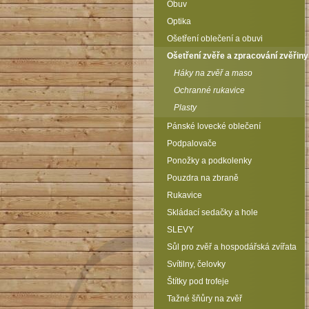
Obuv
Optika
Ošetření oblečení a obuvi
Ošetření zvěře a zpracování zvěřiny
Háky na zvěř a maso
Ochranné rukavice
Plasty
Pánské lovecké oblečení
Podpalovače
Ponožky a podkolenky
Pouzdra na zbraně
Rukavice
Skládací sedačky a hole
SLEVY
Sůl pro zvěř a hospodářská zvířata
Svítilny, čelovky
Štítky pod trofeje
Tažné šňůry na zvěř