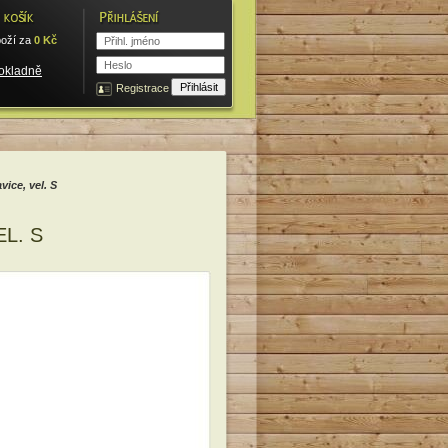
oží za
0
Kč
pokladně
Registrace
ice, vel. S
L. S