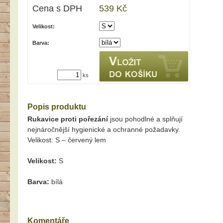
Cena s DPH
539 Kč
Velikost:
Barva:
ks
Popis produktu
Rukavice proti pořezání
jsou pohodlné a splňují
nejnáročnější hygienické a ochranné požadavky.
Velikost: S – červený lem
Velikost:
S
Barva:
bílá
Komentáře