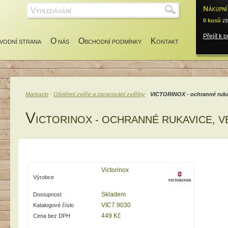
0 kusů
zb
Přejít k 
O
O
K
VODNÍ STRANA
NÁS
BCHODNÍ PODMÍNKY
ONTAKT
Markazin
·
Ošetření zvěře a zpracování zvěřiny
·
VICTORINOX - ochranné rukav
V
ICTORINOX - OCHRANNÉ RUKAVICE, VE
Victorinox
Výrobce
Skladem
Dostupnost
VIC7.9030
Katalogové číslo
449 Kč
Cena bez DPH